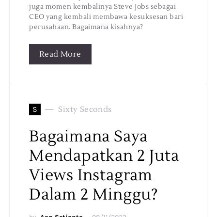
juga momen kembalinya Steve Jobs sebagai
CEO yang kembali membawa kesuksesan bari
perusahaan. Bagaimana kisahnya?
Read More
S
Sixty Seconds
Bagaimana Saya
Mendapatkan 2 Juta
Views Instagram
Dalam 2 Minggu?