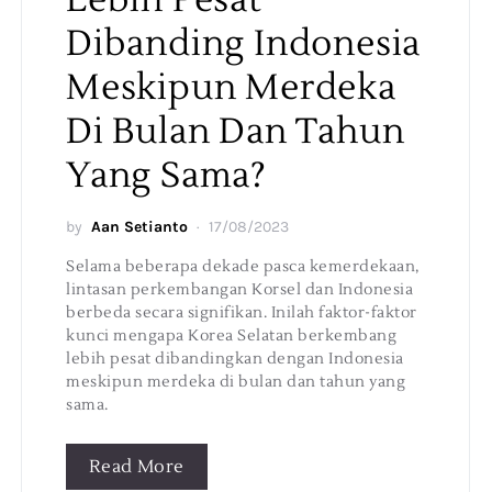
Dibanding Indonesia
Meskipun Merdeka
Di Bulan Dan Tahun
Yang Sama?
by
Aan Setianto
17/08/2023
Selama beberapa dekade pasca kemerdekaan,
lintasan perkembangan Korsel dan Indonesia
berbeda secara signifikan. Inilah faktor-faktor
kunci mengapa Korea Selatan berkembang
lebih pesat dibandingkan dengan Indonesia
meskipun merdeka di bulan dan tahun yang
sama.
Read More