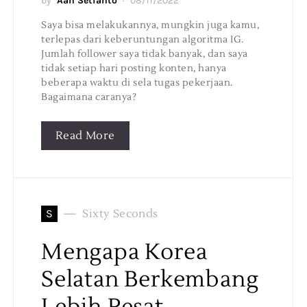
by
Aan Setianto
08/11/2022
Saya bisa melakukannya, mungkin juga kamu,
terlepas dari keberuntungan algoritma IG.
Jumlah follower saya tidak banyak, dan saya
tidak setiap hari posting konten, hanya
beberapa waktu di sela tugas pekerjaan.
Bagaimana caranya?
Read More
S
Sixty Seconds
Mengapa Korea
Selatan Berkembang
Lebih Pesat