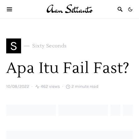
S
Sixty Seconds
Apa Itu Fail Fast?
10/08/2022
462 views
2 minute read