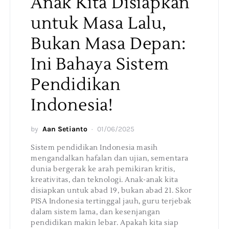
Anak Kita Disiapkan
untuk Masa Lalu,
Bukan Masa Depan:
Ini Bahaya Sistem
Pendidikan
Indonesia!
by
Aan Setianto
01/06/2025
Sistem pendidikan Indonesia masih
mengandalkan hafalan dan ujian, sementara
dunia bergerak ke arah pemikiran kritis,
kreativitas, dan teknologi. Anak-anak kita
disiapkan untuk abad 19, bukan abad 21. Skor
PISA Indonesia tertinggal jauh, guru terjebak
dalam sistem lama, dan kesenjangan
pendidikan makin lebar. Apakah kita siap