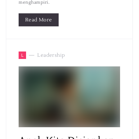
menghampiri.
Read More
L
Leadership