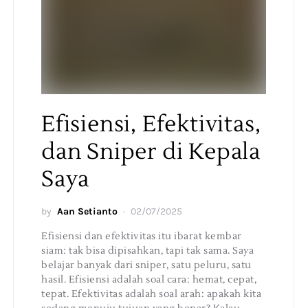
Efisiensi, Efektivitas,
dan Sniper di Kepala
Saya
by
Aan Setianto
02/07/2025
Efisiensi dan efektivitas itu ibarat kembar
siam: tak bisa dipisahkan, tapi tak sama. Saya
belajar banyak dari sniper, satu peluru, satu
hasil. Efisiensi adalah soal cara: hemat, cepat,
tepat. Efektivitas adalah soal arah: apakah kita