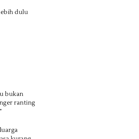
lebih dulu
tu bukan
nger ranting
”
eluarga
asa kurang,