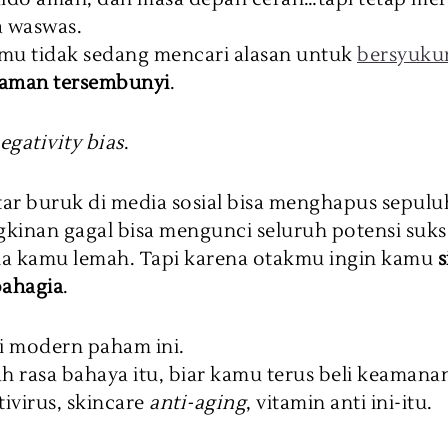
a waswas.
mu tidak sedang mencari alasan untuk
bersyuku
aman tersembunyi
.
egativity bias
.
ar buruk di media sosial bisa menghapus sepul
kinan gagal bisa mengunci seluruh potensi suk
a kamu lemah. Tapi karena otakmu ingin kamu
s
bahagia
.
ri modern paham ini.
h rasa bahaya itu, biar kamu terus beli keamana
tivirus, skincare
anti-aging
, vitamin anti ini-itu.