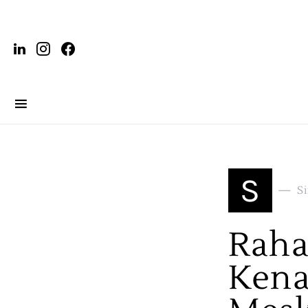
S
S
Raha
Kena