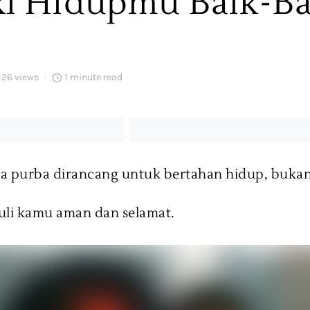
i Hidupmu Baik-Ba
126 views
1 minute read
a purba dirancang untuk bertahan hidup, buka
uli kamu aman dan selamat.