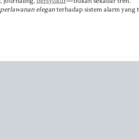
s
, journaling,
bersyukur
—bukan sekadar tren.
perlawanan elegan
terhadap sistem alarm yang te