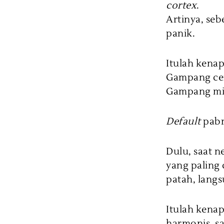
cortex
.
Artinya, seb
panik.
Itulah kena
Gampang ce
Gampang mik
Default
pabr
Dulu, saat n
yang paling 
patah, langs
Itulah kenap
harmonis, s