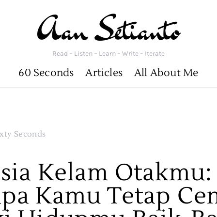
Read – Listen – Learn – Write – Iterate
60 Seconds
Articles
All About Me
ixty Seconds
sia Kelam Otakmu:
pa Kamu Tetap Ce