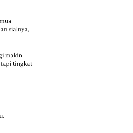
Semua
n sialnya,
gi makin
tapi tingkat
u.