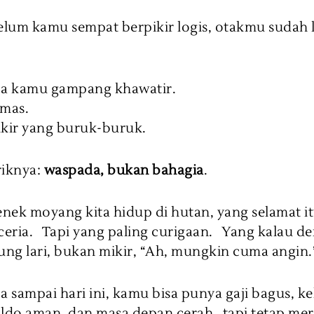
elum kamu sempat berpikir logis, otakmu sudah 
pa kamu gampang khawatir.
mas.
ir yang buruk-buruk.
iknya:
waspada, bukan bahagia
.
enek moyang kita hidup di hutan, yang selamat i
ceria. Tapi yang paling curigaan. Yang kalau de
ung lari, bukan mikir, “Ah, mungkin cuma angin.
a sampai hari ini, kamu bisa punya gaji bagus, k
aldo aman, dan masa depan cerah…tapi tetap mer