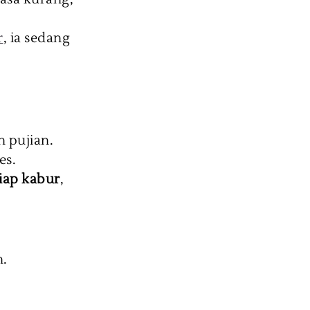
r
, ia sedang
uh pujian.
ses.
iap kabur
,
n.