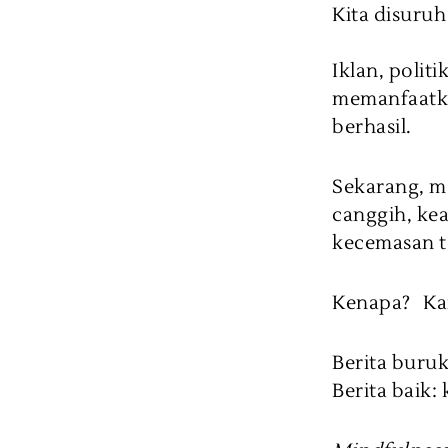
Kita disuruh
Iklan, polit
memanfaatka
berhasil.
Sekarang, m
canggih, ke
kecemasan t
Kenapa? Kar
Berita buru
Berita baik: