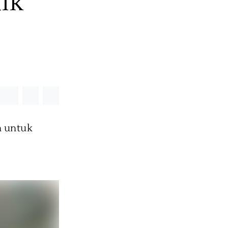
ik
n untuk