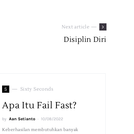
Next article —
Disiplin Diri
S
Sixty Seconds
Apa Itu Fail Fast?
by
Aan Setianto
10/08/2022
Keberhasilan membutuhkan banyak