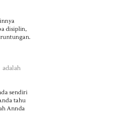
ainnya
a disiplin,
eruntungan.
a adalah
nda sendiri
Anda tahu
kah Annda