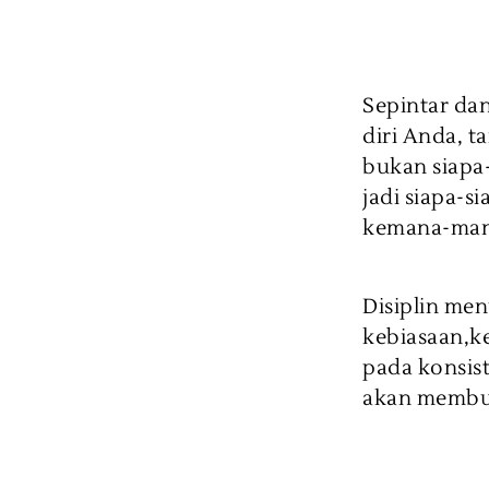
Sepintar da
diri Anda, t
bukan siapa-
jadi siapa-s
kemana-man
Disiplin me
kebiasaan,k
pada konsist
akan membu