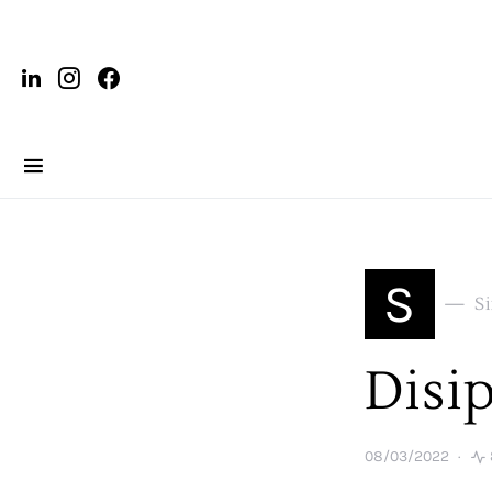
S
S
Disi
08/03/2022