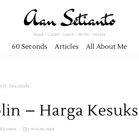
Read – Listen – Learn – Write – Iterate
60 Seconds
Articles
All About Me
ixty Seconds
plin – Harga Kesuk
83 views
1 minute read