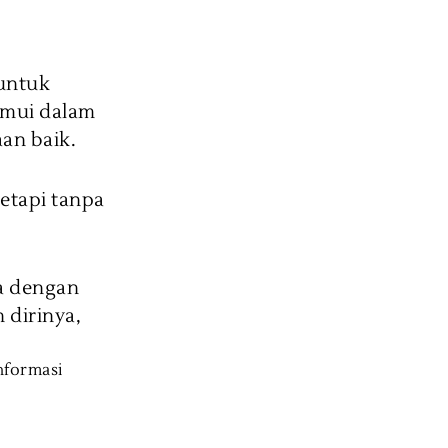
 untuk
emui dalam
an baik.
etapi tanpa
ma dengan
 dirinya,
nformasi