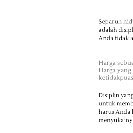
Separuh hid
adalah disip
Anda tidak 
Harga sebua
Harga yang 
ketidakpuas
Disiplin yan
untuk memba
harus Anda 
menyukainya