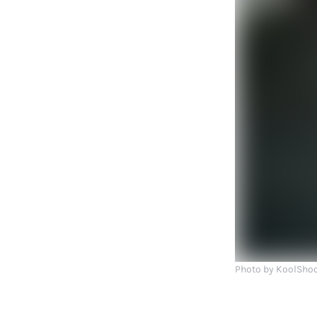
Photo by KoolSho