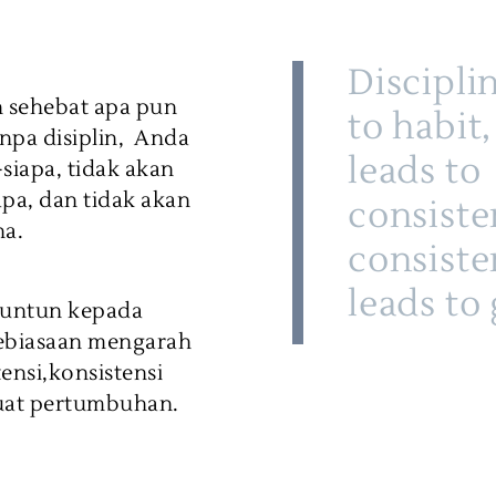
Discipli
n sehebat apa pun
to habit,
anpa disiplin, Anda
leads to
siapa, tidak akan
iapa, dan tidak akan
consiste
a.
consist
leads to
nuntun kepada
ebiasaan mengarah
ensi,konsistensi
at pertumbuhan.