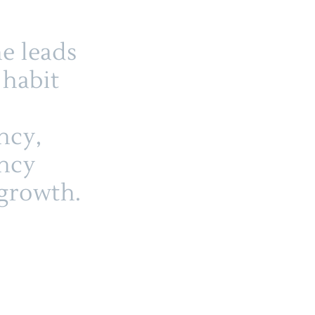
ne leads
 habit
ncy,
ency
 growth.