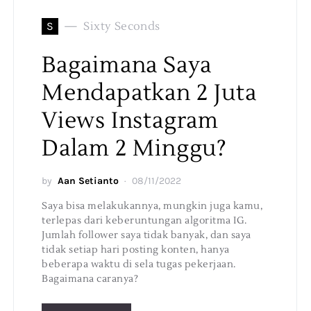
S
Sixty Seconds
Bagaimana Saya
Mendapatkan 2 Juta
Views Instagram
Dalam 2 Minggu?
by
Aan Setianto
08/11/2022
Saya bisa melakukannya, mungkin juga kamu,
terlepas dari keberuntungan algoritma IG.
Jumlah follower saya tidak banyak, dan saya
tidak setiap hari posting konten, hanya
beberapa waktu di sela tugas pekerjaan.
Bagaimana caranya?