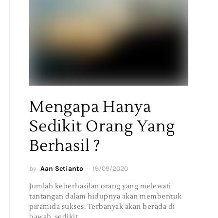
Mengapa Hanya
Sedikit Orang Yang
Berhasil ?
by
Aan Setianto
19/09/2020
Jumlah keberhasilan orang yang melewati
tantangan dalam hidupnya akan membentuk
piramida sukses. Terbanyak akan berada di
bawah, sedikit…