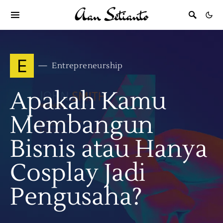
E
Entrepreneurship
Apakah Kamu
Membangun
Bisnis atau Hanya
Cosplay Jadi
Pengusaha?