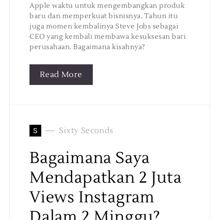
Apple waktu untuk mengembangkan produk
baru dan memperkuat bisnisnya. Tahun itu
juga momen kembalinya Steve Jobs sebagai
CEO yang kembali membawa kesuksesan bari
perusahaan. Bagaimana kisahnya?
Read More
S
Sixty Seconds
Bagaimana Saya
Mendapatkan 2 Juta
Views Instagram
Dalam 2 Minggu?