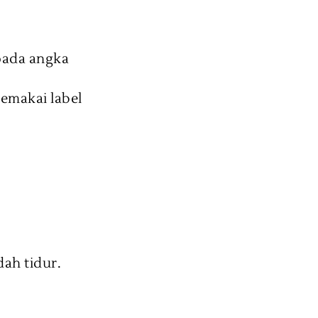
pada angka
memakai label
udah tidur.