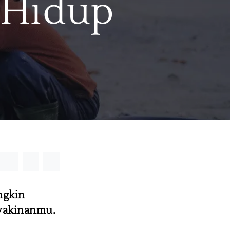
 Hidup
ngkin
yakinanmu.