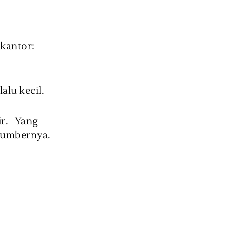
 kantor:
alu kecil.
air. Yang
sumbernya.