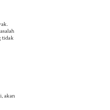
nyak.
asalah
 tidak
i, akan