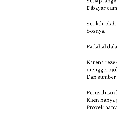
Setiap langk
Dibayar cuma
Seolah-olah 
bosnya.
Padahal dala
Karena rezek
menggerojok
Dan sumber i
Perusahaan 
Klien hanya
Proyek hany