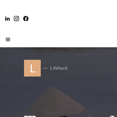
L
Lifehack