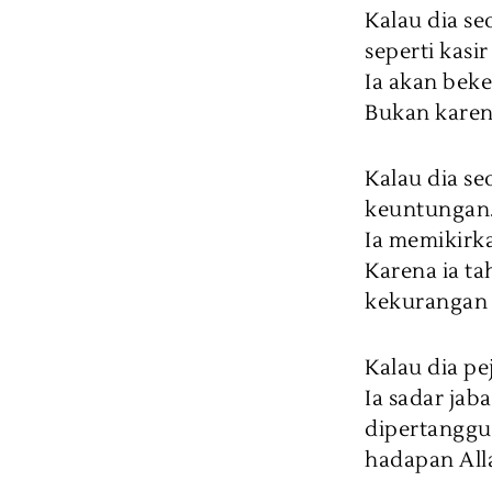
Kalau dia se
seperti kasi
Ia akan bek
Bukan karena
Kalau dia se
keuntungan
Ia memikirk
Karena ia t
kekurangan u
Kalau dia p
Ia sadar jab
dipertanggu
hadapan All