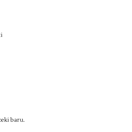
i
eki baru.