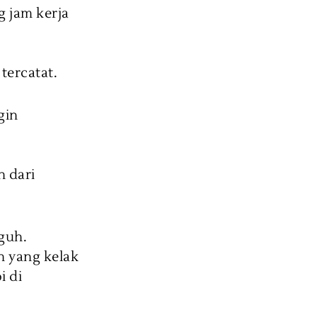
g jam kerja
tercatat.
gin
n dari
guh.
n yang kelak
i di