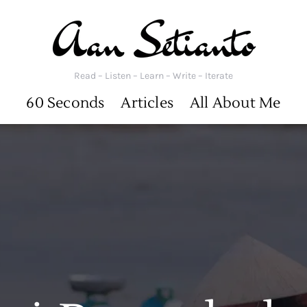
Read – Listen – Learn – Write – Iterate
60 Seconds
Articles
All About Me