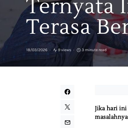
Ternyata 
Terasa Be
18/03/2026
9 views
3 minute read
Jika hari i
masalahnya