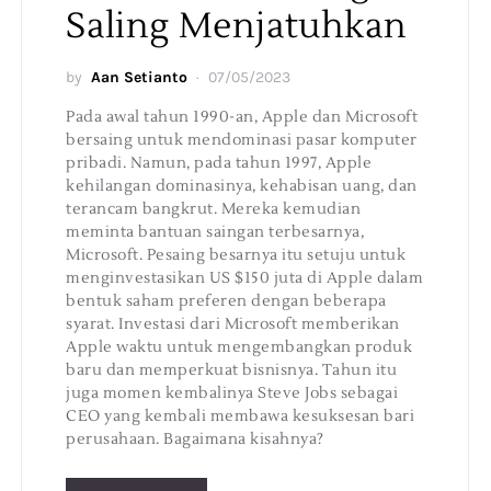
Saling Menjatuhkan
by
Aan Setianto
07/05/2023
Pada awal tahun 1990-an, Apple dan Microsoft
bersaing untuk mendominasi pasar komputer
pribadi. Namun, pada tahun 1997, Apple
kehilangan dominasinya, kehabisan uang, dan
terancam bangkrut. Mereka kemudian
meminta bantuan saingan terbesarnya,
Microsoft. Pesaing besarnya itu setuju untuk
menginvestasikan US $150 juta di Apple dalam
bentuk saham preferen dengan beberapa
syarat. Investasi dari Microsoft memberikan
Apple waktu untuk mengembangkan produk
baru dan memperkuat bisnisnya. Tahun itu
juga momen kembalinya Steve Jobs sebagai
CEO yang kembali membawa kesuksesan bari
perusahaan. Bagaimana kisahnya?