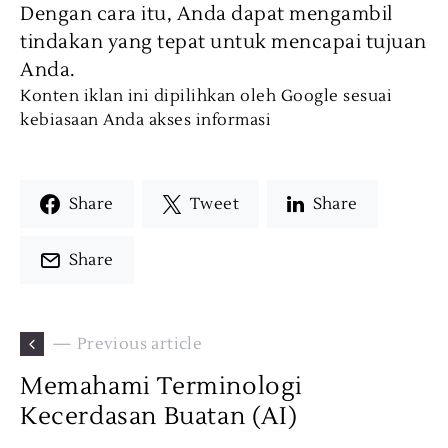
Dengan cara itu, Anda dapat mengambil
tindakan yang tepat untuk mencapai tujuan
Anda.
Konten iklan ini dipilihkan oleh Google sesuai
kebiasaan Anda akses informasi
Share
Tweet
Share
Share
— Previous article
Memahami Terminologi
Kecerdasan Buatan (AI)