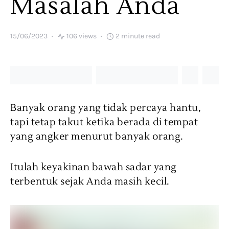
Masalah Anda
15/06/2023
106 views
2 minute read
Banyak orang yang tidak percaya hantu,
tapi tetap takut ketika berada di tempat
yang angker menurut banyak orang.
Itulah keyakinan bawah sadar yang
terbentuk sejak Anda masih kecil.