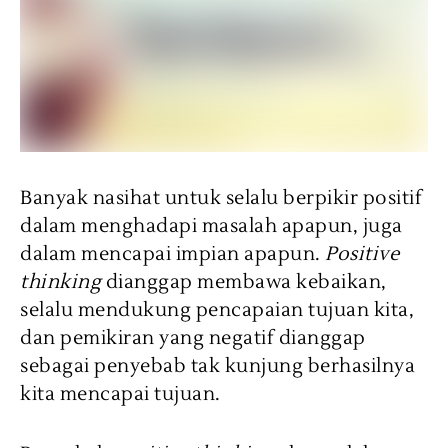
Banyak nasihat untuk selalu berpikir positif
dalam menghadapi masalah apapun, juga
dalam mencapai impian apapun.
Positive
thinking
dianggap membawa kebaikan,
selalu mendukung pencapaian tujuan kita,
dan pemikiran yang negatif dianggap
sebagai penyebab tak kunjung berhasilnya
kita mencapai tujuan.