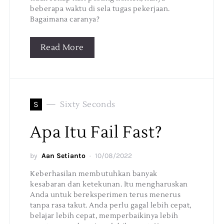
beberapa waktu di sela tugas pekerjaan.
Bagaimana caranya?
Read More
S
Sixty Seconds
Apa Itu Fail Fast?
by
Aan Setianto
10/08/2022
Keberhasilan membutuhkan banyak
kesabaran dan ketekunan. Itu mengharuskan
Anda untuk bereksperimen terus menerus
tanpa rasa takut. Anda perlu gagal lebih cepat,
belajar lebih cepat, memperbaikinya lebih