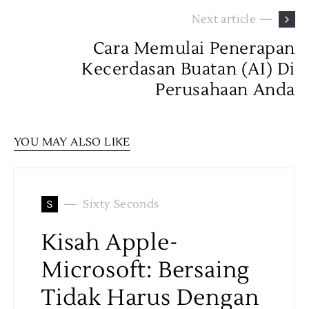
Next article —
Cara Memulai Penerapan
Kecerdasan Buatan (AI) Di
Perusahaan Anda
YOU MAY ALSO LIKE
S
Sixty Seconds
Kisah Apple-
Microsoft: Bersaing
Tidak Harus Dengan