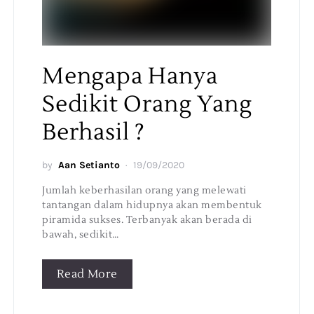
Mengapa Hanya
Sedikit Orang Yang
Berhasil ?
by
Aan Setianto
19/09/2020
Jumlah keberhasilan orang yang melewati
tantangan dalam hidupnya akan membentuk
piramida sukses. Terbanyak akan berada di
bawah, sedikit…
Read More