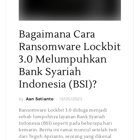
Bagaimana Cara
Ransomware Lockbit
3.0 Melumpuhkan
Bank Syariah
Indonesia (BSI)?
by
Aan Setianto
13/05/2023
Ransomware Lockbit 3.0 diduga menjadi
sebab lumpuhnya layanan Bank Syariah
Indonesia (BSI) seperti pada beberapa hari
kemarin. Berita ini ramai muncul setelah twit
dari Teguh Aprianto, seorang yang dikenal