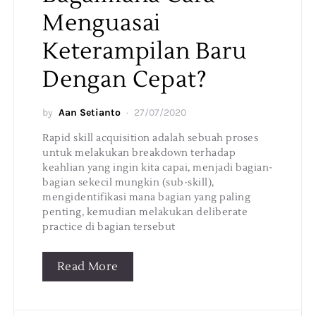
Menguasai
Keterampilan Baru
Dengan Cepat?
by
Aan Setianto
27/07/2020
Rapid skill acquisition adalah sebuah proses
untuk melakukan breakdown terhadap
keahlian yang ingin kita capai, menjadi bagian-
bagian sekecil mungkin (sub-skill),
mengidentifikasi mana bagian yang paling
penting, kemudian melakukan deliberate
practice di bagian tersebut
Read More