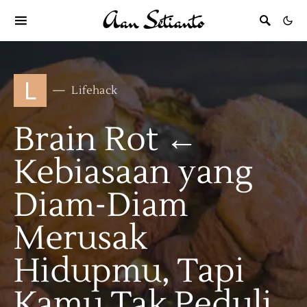
L
Lifehack
Brain Rot ←
Kebiasaan yang
Diam-Diam
Merusak
Hidupmu, Tapi
Kamu Tak Peduli