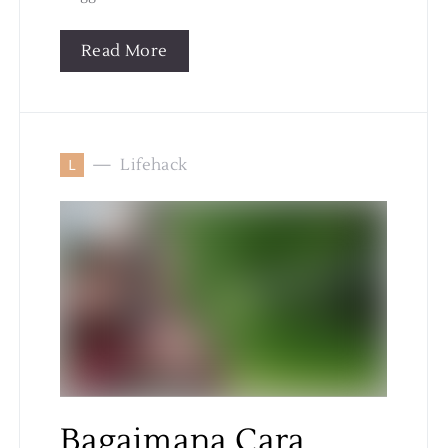
Read More
L
Lifehack
Bagaimana Cara