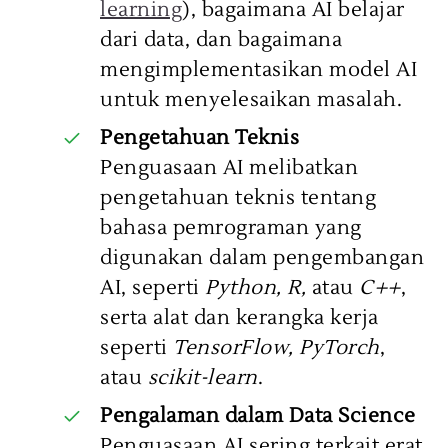
learning
), bagaimana AI belajar
dari data, dan bagaimana
mengimplementasikan model AI
untuk menyelesaikan masalah.
Pengetahuan Teknis
Penguasaan AI melibatkan
pengetahuan teknis tentang
bahasa pemrograman yang
digunakan dalam pengembangan
AI, seperti
Python, R,
atau
C++
,
serta alat dan kerangka kerja
seperti
TensorFlow, PyTorch
,
atau
scikit-learn
.
Pengalaman dalam Data Science
Penguasaan AI sering terkait erat