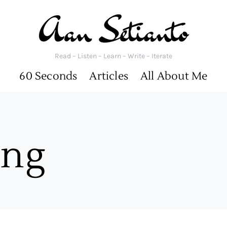
Read – Listen – Learn – Write – Iterate
60 Seconds
Articles
All About Me
ang