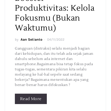
Produktivitas: Kelola
Fokusmu (Bukan
Waktumu)
by
Aan Setianto
04/11/2022
Gangguan (distraksi) selalu menjadi bagian
dari kehidupan, dan itu telah ada sejak jaman
dahulu sebelum ada internet dan
smartphone.Bagaimana bisa tetap fokus pada
tugas-tugas, sementara pikiran kita selalu
melayang ke hal-hal sepele saat sedang
bekerja? Bagaimana menentukan apa yang
benar-benar harus difokuskan ?
Read More