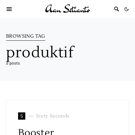
BROWSING TAG
produktif
2 posts
S
Sixty Seconds
Booster