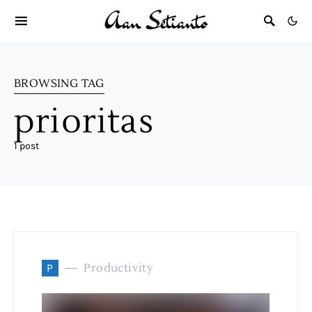
BROWSING TAG
prioritas
1 post
P
Productivity