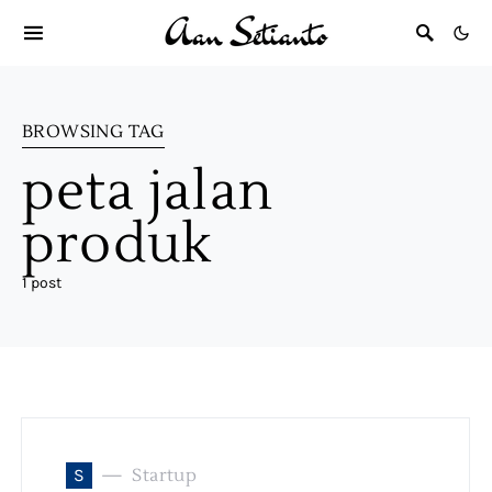
BROWSING TAG
peta jalan
produk
1 post
S
Startup