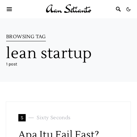
BROWSING TAG
lean startup
1 post
S
Sixty Seconds
Apa Itu Fail Fast?