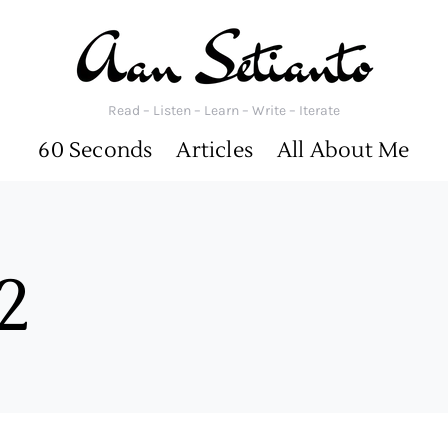
Read – Listen – Learn – Write – Iterate
60 Seconds
Articles
All About Me
2