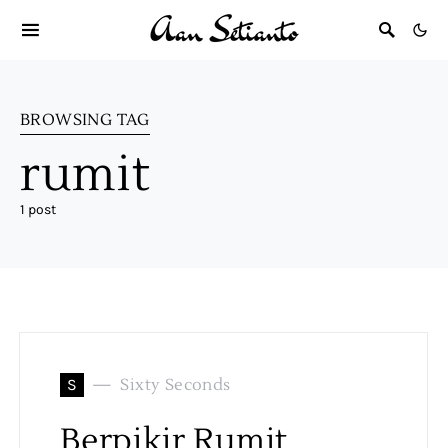
BROWSING TAG
rumit
1 post
S
Sixty Seconds
Berpikir Rumit