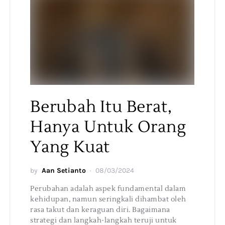
Berubah Itu Berat,
Hanya Untuk Orang
Yang Kuat
by
Aan Setianto
08/03/2024
Perubahan adalah aspek fundamental dalam
kehidupan, namun seringkali dihambat oleh
rasa takut dan keraguan diri. Bagaimana
strategi dan langkah-langkah teruji untuk