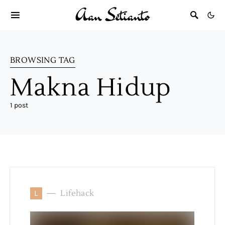
BROWSING TAG
Makna Hidup
1 post
L
Lifehack