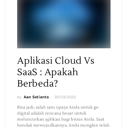
Aplikasi Cloud Vs
SaaS : Apakah
Berbeda?
by
Aan Setianto
30/03/2022
Bisa jadi, salah satu upaya Anda untuk go
digital adalah rencana besar untuk
meluncurkan aplikasi bagi bisnis Anda. Saat
hendak mewujudkannya, Anda mungkin telah