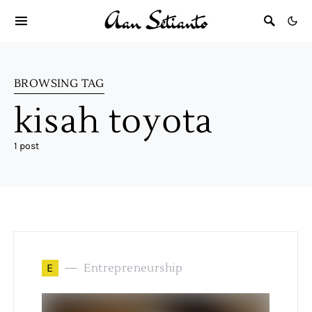
BROWSING TAG
kisah toyota
1 post
E
Entrepreneurship