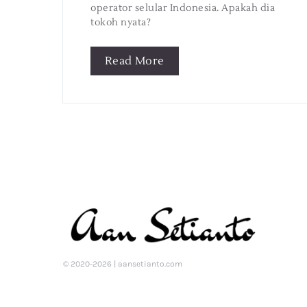
operator selular Indonesia. Apakah dia
tokoh nyata?
Read More
© 2020-2026 | aansetianto.com