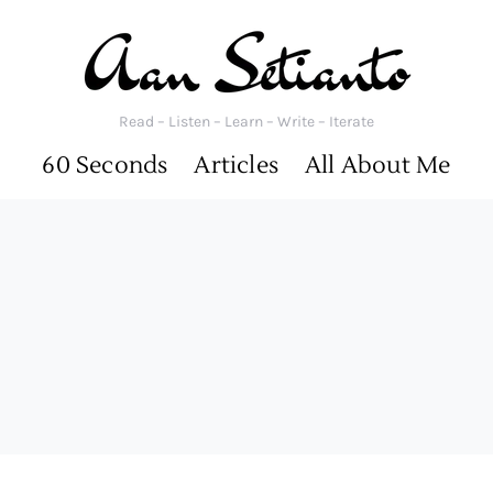
Read – Listen – Learn – Write – Iterate
60 Seconds
Articles
All About Me