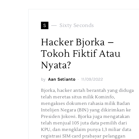
S
Sixty Seconds
Hacker Bjorka –
Tokoh Fiktif Atau
Nyata?
by
Aan Setianto
11/09/2022
Bjorka, hacker antah berantah yang diduga
telah meretas situs milik Kominfo,
mengakses dokumen rahasia milik Badan
Intelijen Negara (BIN) yang dikirimkan ke
Presiden Jokowi. Bjorka juga mengatakan
telah menjual 105 juta data pemilih dari
KPU, dan mengklaim punya 1,3 miliar data
registrasi SIM card prabayar pelanggan