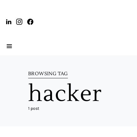
BROWSING TAG
hacker
1 post