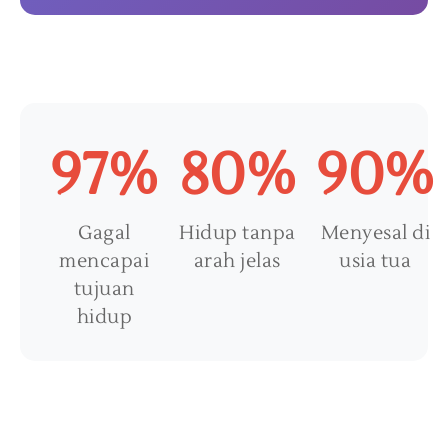
97%
80%
90%
Gagal
Hidup tanpa
Menyesal di
mencapai
arah jelas
usia tua
tujuan
hidup